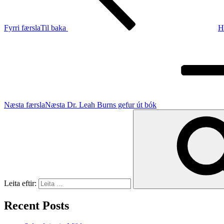
Fyrri færsla
Til baka
H
Næsta færsla
Næsta
Dr. Leah Burns gefur út bók
Leita eftir:
Recent Posts