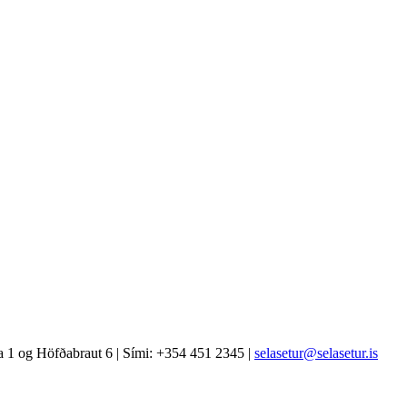
 1 og Höfðabraut 6 | Sími: +354 451 2345 |
selasetur@selasetur.is