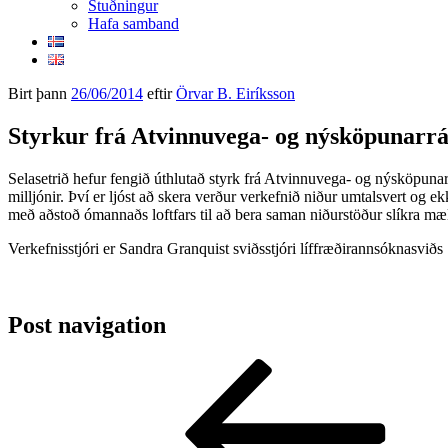
Stuðningur
Hafa samband
Birt þann
26/06/2014
eftir
Örvar B. Eiríksson
Styrkur frá Atvinnuvega- og nýsköpunarrá
Selasetrið hefur fengið úthlutað styrk frá Atvinnuvega- og nýsköpunarrá
milljónir. Því er ljóst að skera verður verkefnið niður umtalsvert og
með aðstoð ómannaðs loftfars til að bera saman niðurstöður slíkra m
Verkefnisstjóri er Sandra Granquist sviðsstjóri líffræðirannsóknasviðs
Post navigation