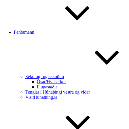
Ferðamenn
Sela- og fuglaskoðun
Ósar/Hvítserkur
Illugastaðir
Tenglar í Húnaþingi vestra og víðar
VisitHunathing.is