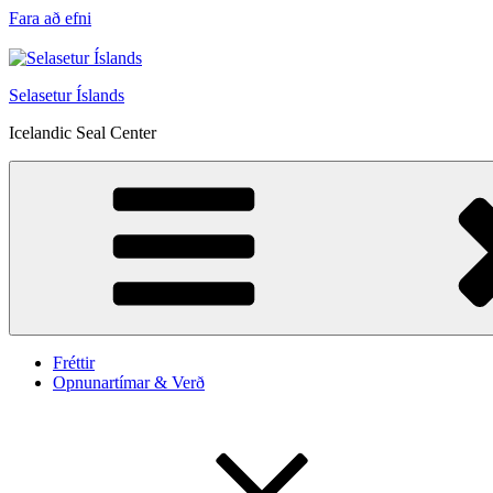
Fara að efni
Selasetur Íslands
Icelandic Seal Center
Fréttir
Opnunartímar & Verð