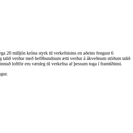
ga 20 milljón króna styrk til verkefnisins en aðeins fengust 6
ið og talið verður með hefðbundnum ætti verður á ákveðnum stöðum talið
uð loftför eru vænleg til verkefna af þessum toga í framtíðinni.
ngur.