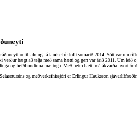
ðuneyti
ðuneytinu til talninga á landsel úr lofti sumarið 2014. Sótt var um rífle
 ekki verður hægt að telja með sama hætti og gert var árið 2011. Um le
ælinga og hefðbundinna mælinga. Með þeim hætti má ákvarða hvort ómönn
 Selasetursins og meðverkefnissjóri er Erlingur Hauksson sjávarlíffræði