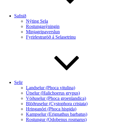
Safnið
Nýting Sela
Rostungasýningin
Minjagripaverslun
Fyrirlestraröð á Selasetrinu
Selir
Landselur (Phoca vitulina)
Útselur (Halichoerus grypus)
Vöðuselur (Phoca groenlandica)
Blöðruselur (Cystophora cristata)
Hringanóri (Phoca hispida)
Kampselur (Erignathus barbatus)
Rostungur (Odobenus rosmarus)