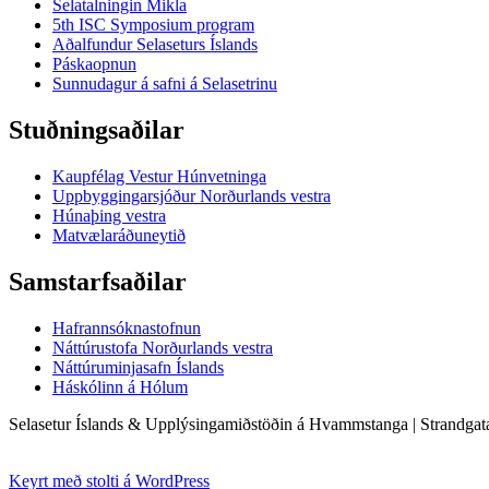
Selatalningin Mikla
5th ISC Symposium program
Aðalfundur Selaseturs Íslands
Páskaopnun
Sunnudagur á safni á Selasetrinu
Stuðningsaðilar
Kaupfélag Vestur Húnvetninga
Uppbyggingarsjóður Norðurlands vestra
Húnaþing vestra
Matvælaráðuneytið
Samstarfsaðilar
Hafrannsóknastofnun
Náttúrustofa Norðurlands vestra
Náttúruminjasafn Íslands
Háskólinn á Hólum
Selasetur Íslands & Upplýsingamiðstöðin á Hvammstanga | Strandgata
Keyrt með stolti á WordPress