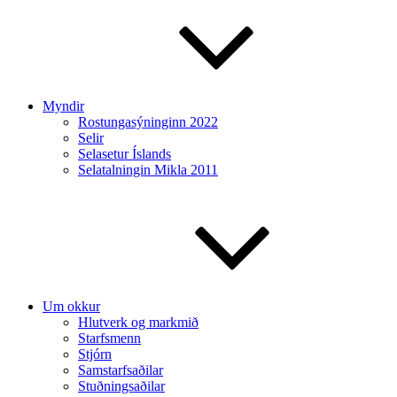
Myndir
Rostungasýninginn 2022
Selir
Selasetur Íslands
Selatalningin Mikla 2011
Um okkur
Hlutverk og markmið
Starfsmenn
Stjórn
Samstarfsaðilar
Stuðningsaðilar