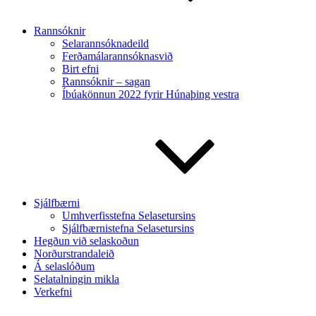
Rannsóknir
Selarannsóknadeild
Ferðamálarannsóknasvið
Birt efni
Rannsóknir – sagan
Íbúakönnun 2022 fyrir Húnaþing vestra
Sjálfbærni
Umhverfisstefna Selasetursins
Sjálfbærnistefna Selasetursins
Hegðun við selaskoðun
Norðurstrandaleið
Á selaslóðum
Selatalningin mikla
Verkefni