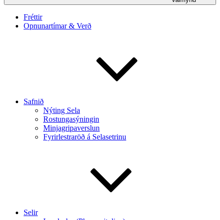
Fréttir
Opnunartímar & Verð
Safnið
Nýting Sela
Rostungasýningin
Minjagripaverslun
Fyrirlestraröð á Selasetrinu
Selir