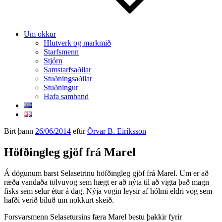
Um okkur
Hlutverk og markmið
Starfsmenn
Stjórn
Samstarfsaðilar
Stuðningsaðilar
Stuðningur
Hafa samband
Birt þann
26/06/2014
eftir
Örvar B. Eiríksson
Höfðingleg gjöf frá Marel
Á dögunum barst Selasetrinu höfðingleg gjöf frá Marel. Um er að
ræða vandaða tölvuvog sem hægt er að nýta til að vigta það magn
fisks sem selur étur á dag. Nýja vogin leysir af hólmi eldri vog sem
hafði verið biluð um nokkurt skeið.
Forsvarsmenn Selasetursins færa Marel bestu þakkir fyrir