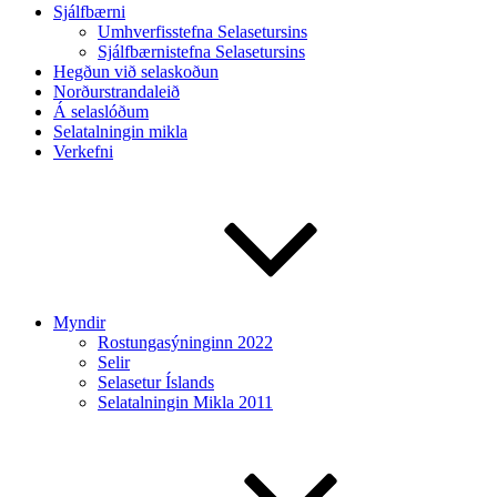
Sjálfbærni
Umhverfisstefna Selasetursins
Sjálfbærnistefna Selasetursins
Hegðun við selaskoðun
Norðurstrandaleið
Á selaslóðum
Selatalningin mikla
Verkefni
Myndir
Rostungasýninginn 2022
Selir
Selasetur Íslands
Selatalningin Mikla 2011