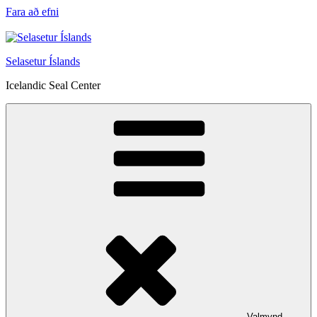
Fara að efni
Selasetur Íslands
Icelandic Seal Center
Valmynd