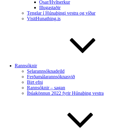
Ósar/Hvítserkur
Illugastaðir
Tenglar í Húnaþingi vestra og víðar
VisitHunathing.is
Rannsóknir
Selarannsóknadeild
Ferðamálarannsóknasvið
Birt efni
Rannsóknir – sagan
Íbúakönnun 2022 fyrir Húnaþing vestra