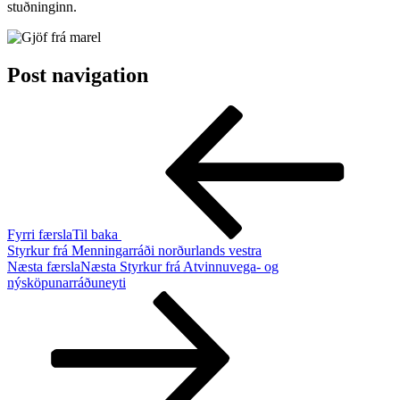
stuðninginn.
Post navigation
Fyrri færsla
Til baka
Styrkur frá Menningarráði norðurlands vestra
Næsta færsla
Næsta
Styrkur frá Atvinnuvega- og
nýsköpunarráðuneyti