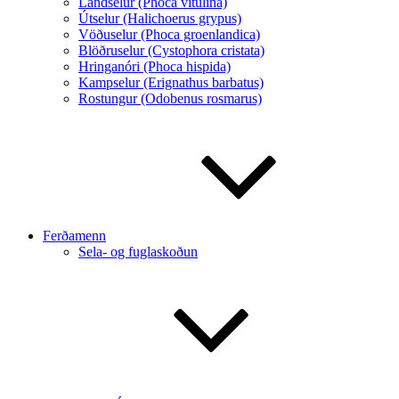
Landselur (Phoca vitulina)
Útselur (Halichoerus grypus)
Vöðuselur (Phoca groenlandica)
Blöðruselur (Cystophora cristata)
Hringanóri (Phoca hispida)
Kampselur (Erignathus barbatus)
Rostungur (Odobenus rosmarus)
Ferðamenn
Sela- og fuglaskoðun