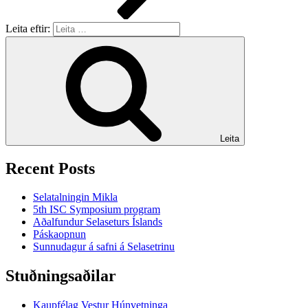
Leita eftir:
Leita
Recent Posts
Selatalningin Mikla
5th ISC Symposium program
Aðalfundur Selaseturs Íslands
Páskaopnun
Sunnudagur á safni á Selasetrinu
Stuðningsaðilar
Kaupfélag Vestur Húnvetninga