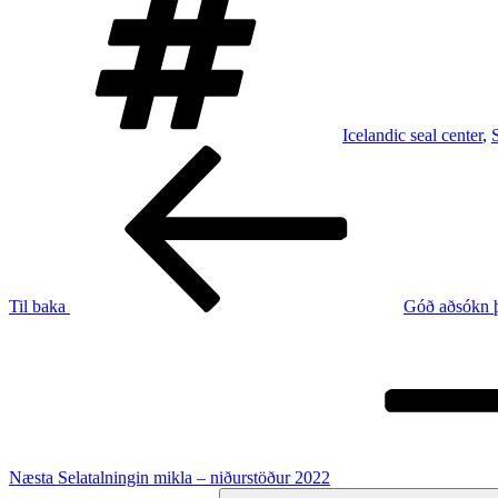
Icelandic seal center
,
Post
Fyrri
færsla
navigation
Til baka
Góð aðsókn þa
Næsta
færsla
Næsta
Selatalningin mikla – niðurstöður 2022
Leita