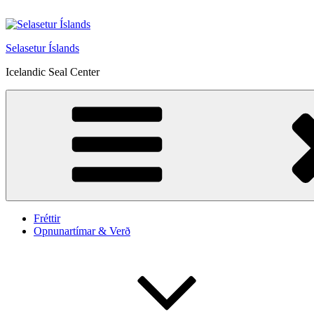
Fara
að
efni
Selasetur Íslands
Icelandic Seal Center
Fréttir
Opnunartímar & Verð