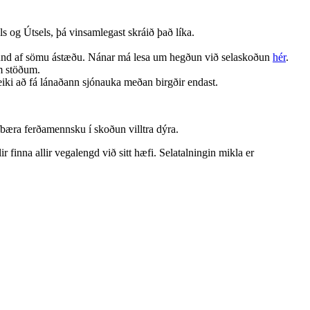
els og Útsels, þá vinsamlegast skráið það líka.
 hund af sömu ástæðu. Nánar má lesa um hegðun við selaskoðun
hér
.
m stöðum.
eiki að fá lánaðann sjónauka meðan birgðir endast.
fbæra ferðamennsku í skoðun villtra dýra.
 finna allir vegalengd við sitt hæfi. Selatalningin mikla er