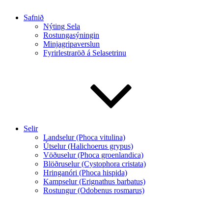
Safnið
Nýting Sela
Rostungasýningin
Minjagripaverslun
Fyrirlestraröð á Selasetrinu
Selir
Landselur (Phoca vitulina)
Útselur (Halichoerus grypus)
Vöðuselur (Phoca groenlandica)
Blöðruselur (Cystophora cristata)
Hringanóri (Phoca hispida)
Kampselur (Erignathus barbatus)
Rostungur (Odobenus rosmarus)