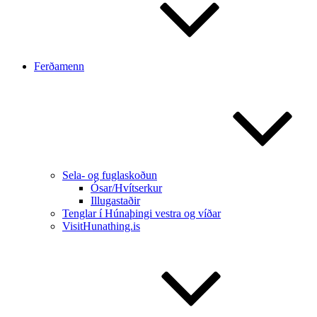
Ferðamenn
Sela- og fuglaskoðun
Ósar/Hvítserkur
Illugastaðir
Tenglar í Húnaþingi vestra og víðar
VisitHunathing.is