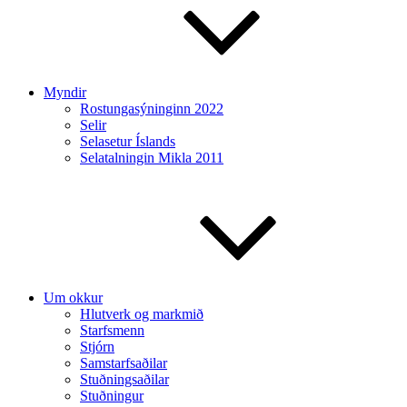
Myndir
Rostungasýninginn 2022
Selir
Selasetur Íslands
Selatalningin Mikla 2011
Um okkur
Hlutverk og markmið
Starfsmenn
Stjórn
Samstarfsaðilar
Stuðningsaðilar
Stuðningur