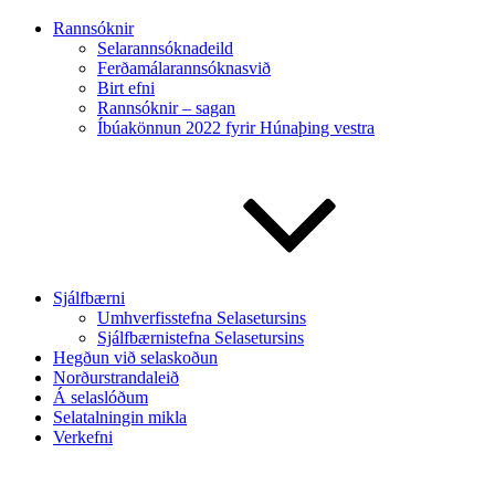
Rannsóknir
Selarannsóknadeild
Ferðamálarannsóknasvið
Birt efni
Rannsóknir – sagan
Íbúakönnun 2022 fyrir Húnaþing vestra
Sjálfbærni
Umhverfisstefna Selasetursins
Sjálfbærnistefna Selasetursins
Hegðun við selaskoðun
Norðurstrandaleið
Á selaslóðum
Selatalningin mikla
Verkefni