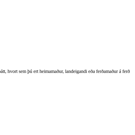
þátt, hvort sem þú ert heimamaður, landeigandi eða ferðamaður á ferð