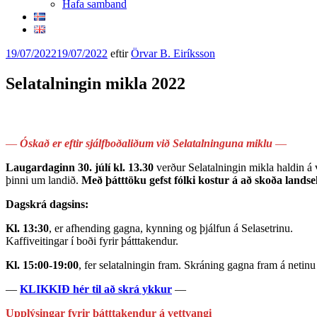
Hafa samband
Birt
19/07/2022
19/07/2022
eftir
Örvar B. Eiríksson
þann
Selatalningin mikla 2022
—
Óskað er eftir sjálfboðaliðum við Selatalninguna miklu
—
Laugardaginn 30. júlí kl. 13.30
verður Selatalningin mikla haldin á
þinni um landið.
Með þátttöku gefst fólki kostur á að skoða landse
Dagskrá dagsins:
Kl. 13:30
, er afhending gagna, kynning og þjálfun á Selasetrinu.
Kaffiveitingar í boði fyrir þátttakendur.
Kl. 15:00-19:00
, fer selatalningin fram. Skráning gagna fram á netin
—
KLIKKIÐ hér til að skrá ykkur
—
Upplýsingar fyrir þátttakendur á vettvangi