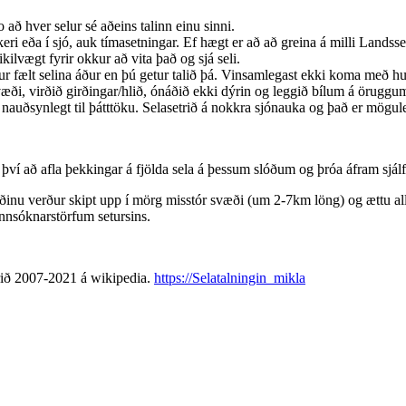
 að hver selur sé aðeins talinn einu sinni.
skeri eða í sjó, auk tímasetningar. Ef hægt er að að greina á milli Landss
mikilvægt fyrir okkur að vita það og sjá seli.
tur fælt selina áður en þú getur talið þá. Vinsamlegast ekki koma með
æði, virðið girðingar/hlið, ónáðið ekki dýrin og leggið bílum á öruggu
i nauðsynlegt til þátttöku. Selasetrið á nokkra sjónauka og það er mögul
því að afla þekkingar á fjölda sela á þessum slóðum og þróa áfram sjál
æðinu verður skipt upp í mörg misstór svæði (um 2-7km löng) og ættu allir
annsóknarstörfum setursins.
árið 2007-2021 á wikipedia.
https://Selatalningin_mikla