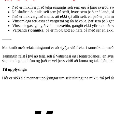
Það er mikilvægt að telja einungis seli sem eru á þínu svæði, svo
Þú skráir niður alla seli sem þú sérð, hvort sem það er á landi, 
Það er mikivægt að muna, að
ekki
sjá allir seli, en það er jafn 
Vinsamlega ferðastu af vargætni og án hávaða, þar sem það ge
Vinsamlegast gangið vel um svæðin, gangið ekki yfir ræktuð sv
Varðandi
sjónauka
, þá er mjög gott að hafa þá með sér en ekk
——-
Markmið með selatalningunni er að styðja við frekari rannsóknir, með 
Talningin felst í því að telja seli á Vatnsnesi og Heggstaðanesi, en sv
skemmtileg upplifun og það er vel þess virði að koma og taka þátt í r
Til upplýsinga
Hér er slóð á almennar upplýsingar um selatalninguna miklu frá því 
Merki