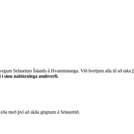
 vegum Selaseturs Íslands á Hvammstanga. Við hvetjum alla til að taka 
l í sínu náttúrulega umhverfi.
u eða með því að skila gögnum á Selasetrið.