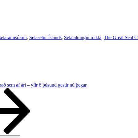
Selarannsóknir
,
Selasetur Íslands
,
Selatalningin mikla
,
The Great Seal C
ð sem af ári – yfir 6 þúsund gestir nú þegar