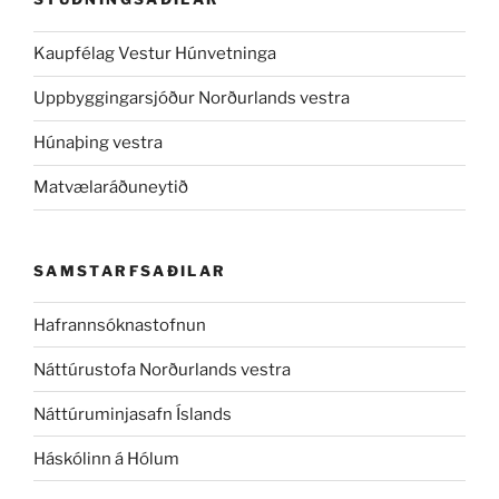
Kaupfélag Vestur Húnvetninga
Uppbyggingarsjóður Norðurlands vestra
Húnaþing vestra
Matvælaráðuneytið
SAMSTARFSAÐILAR
Hafrannsóknastofnun
Náttúrustofa Norðurlands vestra
Náttúruminjasafn Íslands
Háskólinn á Hólum