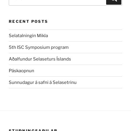
eftir:
RECENT POSTS
Selatalningin Mikla
5th ISC Symposium program
Aðalfundur Selaseturs Íslands
Páskaopnun
Sunnudagur á safni á Selasetrinu
STUÐNINGSAÐILAR