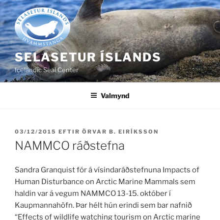
Fara
að
efni
SELASETUR ÍSLANDS
Icelandic Seal Center
Valmynd
BIRT
03/12/2015
EFTIR
ÖRVAR B. EIRÍKSSON
ÞANN
NAMMCO ráðstefna
Sandra Granquist fór á vísindaráðstefnuna Impacts of
Human Disturbance on Arctic Marine Mammals sem
haldin var á vegum NAMMCO 13-15. október í
Kaupmannahöfn. Þar hélt hún erindi sem bar nafnið
“Effects of wildlife watching tourism on Arctic marine