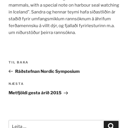
mammals, with a special note on harbour seal watching
in Iceland”. Sandra og hennar teymi hafa siðastliðin ár
staðið fyrir umfangsmiklum rannsóknum á áhrifum
ferðamennsku á villt dýr, og fjallaði fyrirlesturinn m.a.
um niðurstöður þeirra rannsókna.
Post
Fyrri
TIL BAKA
navigation
færsla
Ráðstefnan Nordic Symposium
Næsta
NÆSTA
færsla
Metfjöldi gesta árið 2015
Leita
Leita