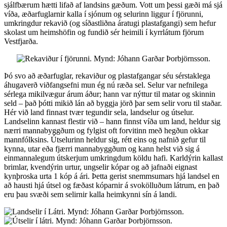
sjálfbærum hætti lifað af landsins gæðum. Vott um þessi gæði má sjá
víða, æðarfuglarnir kalla í sjónum og selurinn liggur í fjörunni,
umkringdur rekavið (og síðastliðna áratugi plastafgangi) sem hefur
skolast um heimshöfin og fundið sér heimili í kyrrlátum fjörum
Vestfjarða.
Þó svo að æðarfuglar, rekaviður og plastafgangar séu sérstaklega
áhugaverð viðfangsefni mun ég nú ræða sel. Selur var nefnilega
sérlega mikilvægur árum áður; hann var nýttur til matar og skinnin
seld – það þótti mikið lán að byggja jörð þar sem selir voru til staðar.
Hér við land finnast tvær tegundir sela, landselur og útselur.
Landselinn kannast flestir við – hann finnst víða um land, heldur sig
nærri mannabyggðum og fylgist oft forvitinn með hegðun okkar
mannfólksins. Útselurinn heldur sig, rétt eins og nafnið gefur til
kynna, utar eða fjærri mannabyggðum og kann helst við sig á
einmannalegum útskerjum umkringdum köldu hafi. Karldýrin kallast
brimlar, kvendýrin urtur, ungselir kópar og að jafnaði eignast
kynþroska urta 1 kóp á ári. Þetta gerist snemmsumars hjá landsel en
að hausti hjá útsel og fæðast kóparnir á svokölluðum látrum, en það
eru þau svæði sem selirnir kalla heimkynni sín á landi.