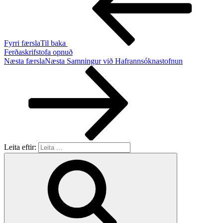
Fyrri færsla
Til baka
Ferðaskrifstofa opnuð
Næsta færsla
Næsta
Samningur við Hafrannsóknastofnun
Leita eftir: