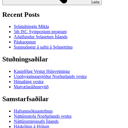
Leita
Recent Posts
Selatalningin Mikla
5th ISC Symposium program
Aðalfundur Selaseturs Íslands
Páskaopnun
Sunnudagur á safni á Selasetrinu
Stuðningsaðilar
Kaupfélag Vestur Húnvetninga
Uppbyggingarsjóður Norðurlands vestra
Húnaþing vestra
Matvælaráðuneytið
Samstarfsaðilar
Hafrannsóknastofnun
Náttúrustofa Norðurlands vestra
Náttúruminjasafn Íslands
Háskólinn á Hólum