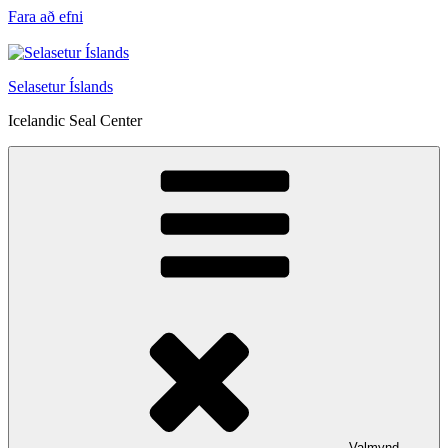
Fara að efni
Selasetur Íslands
Icelandic Seal Center
Valmynd