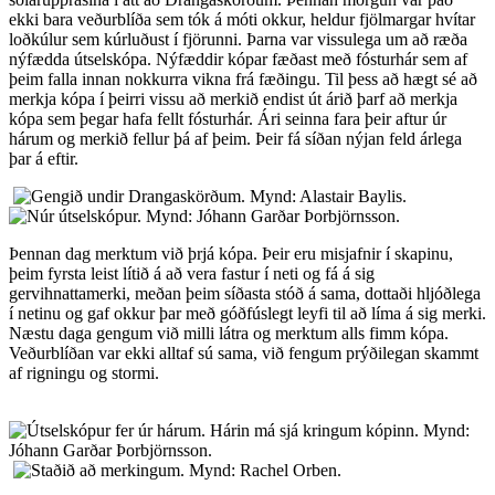
ekki bara veðurblíða sem tók á móti okkur, heldur fjölmargar hvítar
loðkúlur sem kúrluðust í fjörunni. Þarna var vissulega um að ræða
nýfædda útselskópa. Nýfæddir kópar fæðast með fósturhár sem af
þeim falla innan nokkurra vikna frá fæðingu. Til þess að hægt sé að
merkja kópa í þeirri vissu að merkið endist út árið þarf að merkja
kópa sem þegar hafa fellt fósturhár. Ári seinna fara þeir aftur úr
hárum og merkið fellur þá af þeim. Þeir fá síðan nýjan feld árlega
þar á eftir.
Þennan dag merktum við þrjá kópa. Þeir eru misjafnir í skapinu,
þeim fyrsta leist lítið á að vera fastur í neti og fá á sig
gervihnattamerki, meðan þeim síðasta stóð á sama, dottaði hljóðlega
í netinu og gaf okkur þar með góðfúslegt leyfi til að líma á sig merki.
Næstu daga gengum við milli látra og merktum alls fimm kópa.
Veðurblíðan var ekki alltaf sú sama, við fengum prýðilegan skammt
af rigningu og stormi.