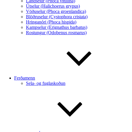
Landselur (Phoca vitulina)
Útselur (Halichoerus grypus)
Vöðuselur (Phoca groenlandica)
Blöðruselur (Cystophora cristata)
Hringanóri (Phoca hispida)
Kampselur (Erignathus barbatus)
Rostungur (Odobenus rosmarus)
Ferðamenn
Sela- og fuglaskoðun