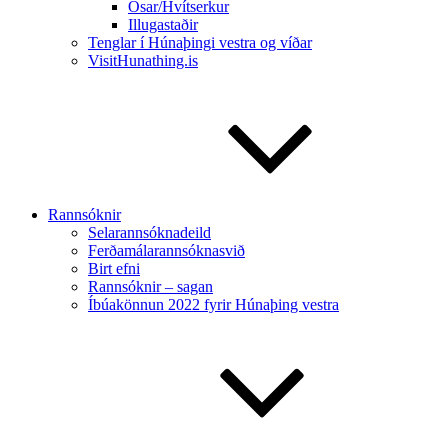
Ósar/Hvítserkur
Illugastaðir
Tenglar í Húnaþingi vestra og víðar
VisitHunathing.is
Rannsóknir
Selarannsóknadeild
Ferðamálarannsóknasvið
Birt efni
Rannsóknir – sagan
Íbúakönnun 2022 fyrir Húnaþing vestra