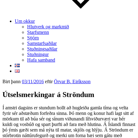
Um okkur
Hlutverk og markmið
Starfsmenn
Stjórn
Samstarfsaðilar
Stuðningsaðilar
Stuðningur
Hafa samband
Birt þann
03/11/2016
eftir
Örvar B. Eiríksson
Útselsmerkingar á Ströndum
Í amstri dagsins er stundum hollt að hugleiða gamla tíma og velta
fyrir sér aðstæðum forfeðra sinna. Þó menn og konur hafi lagt sitt af
mörkum til að búa sér og sínum viðunandi lífsviðurværi var hér
kuldi og vosbúð og spart þurfti að fara með hlutina. Á Íslandi finnast
þó ýmis gæði sem má nýta til matar, skjóls og hlýju. Á Ströndum er
stórbrotin náttúrufegurð og merki um forna bæi sem gátu með