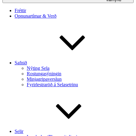
Fréttir
Opnunartímar & Verð
Safnið
Nýting Sela
Rostungasýningin
Minjagripaverslun
Fyrirlestraröð á Selasetrinu
Selir