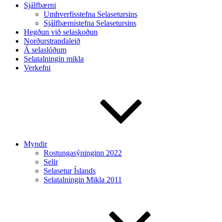
Sjálfbærni
Umhverfisstefna Selasetursins
Sjálfbærnistefna Selasetursins
Hegðun við selaskoðun
Norðurstrandaleið
Á selaslóðum
Selatalningin mikla
Verkefni
Myndir
Rostungasýninginn 2022
Selir
Selasetur Íslands
Selatalningin Mikla 2011