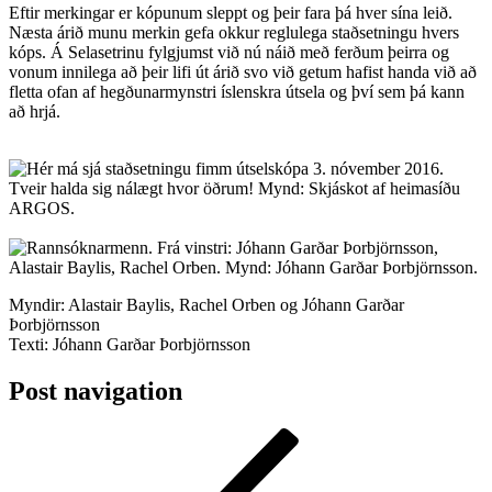
Eftir merkingar er kópunum sleppt og þeir fara þá hver sína leið.
Næsta árið munu merkin gefa okkur reglulega staðsetningu hvers
kóps. Á Selasetrinu fylgjumst við nú náið með ferðum þeirra og
vonum innilega að þeir lifi út árið svo við getum hafist handa við að
fletta ofan af hegðunarmynstri íslenskra útsela og því sem þá kann
að hrjá.
Myndir: Alastair Baylis, Rachel Orben og Jóhann Garðar
Þorbjörnsson
Texti: Jóhann Garðar Þorbjörnsson
Post navigation