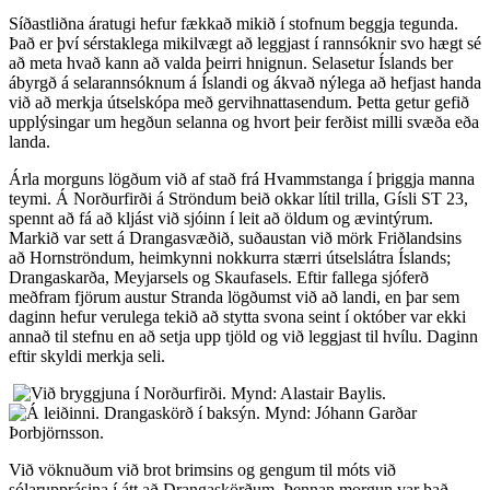
Síðastliðna áratugi hefur fækkað mikið í stofnum beggja tegunda.
Það er því sérstaklega mikilvægt að leggjast í rannsóknir svo hægt sé
að meta hvað kann að valda þeirri hnignun. Selasetur Íslands ber
ábyrgð á selarannsóknum á Íslandi og ákvað nýlega að hefjast handa
við að merkja útselskópa með gervihnattasendum. Þetta getur gefið
upplýsingar um hegðun selanna og hvort þeir ferðist milli svæða eða
landa.
Árla morguns lögðum við af stað frá Hvammstanga í þriggja manna
teymi. Á Norðurfirði á Ströndum beið okkar lítil trilla, Gísli ST 23,
spennt að fá að kljást við sjóinn í leit að öldum og ævintýrum.
Markið var sett á Drangasvæðið, suðaustan við mörk Friðlandsins
að Hornströndum, heimkynni nokkurra stærri útselslátra Íslands;
Drangaskarða, Meyjarsels og Skaufasels. Eftir fallega sjóferð
meðfram fjörum austur Stranda lögðumst við að landi, en þar sem
daginn hefur verulega tekið að stytta svona seint í október var ekki
annað til stefnu en að setja upp tjöld og við leggjast til hvílu. Daginn
eftir skyldi merkja seli.
Við vöknuðum við brot brimsins og gengum til móts við
sólarupprásina í átt að Drangaskörðum. Þennan morgun var það