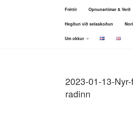
Fara
Fréttir
Opnunartímar & Verð
að
SE
efni
Hegðun við selaskoðun
Nor
Iceland
Um okkur
2023-01-13-Nyr-
radinn