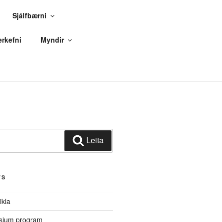
Sjálfbærni
erkefni
Myndir
Leita
TS
ikla
sium program