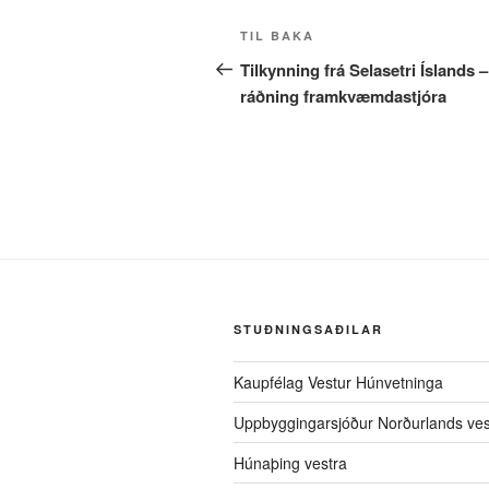
Post
Fyrri
TIL BAKA
navigation
færsla
Tilkynning frá Selasetri Íslands –
ráðning framkvæmdastjóra
STUÐNINGSAÐILAR
Kaupfélag Vestur Húnvetninga
Uppbyggingarsjóður Norðurlands ves
Húnaþing vestra