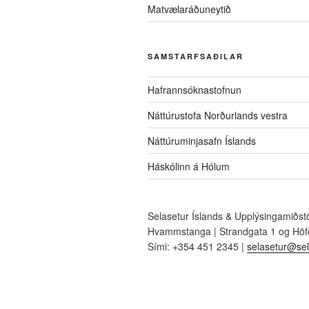
Matvælaráðuneytið
SAMSTARFSAÐILAR
Hafrannsóknastofnun
Náttúrustofa Norðurlands vestra
Náttúruminjasafn Íslands
Háskólinn á Hólum
Selasetur Íslands & Upplýsingamiðst
Hvammstanga | Strandgata 1 og Höfð
Sími: +354 451 2345 |
selasetur@sel