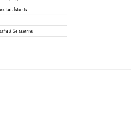
aseturs Íslands
afni á Selasetrinu