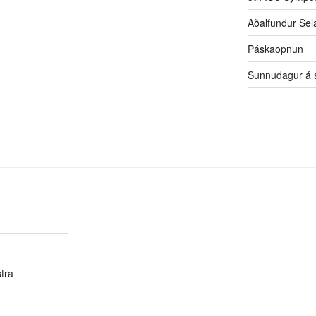
Aðalfundur Sel
Páskaopnun
Sunnudagur á s
tra