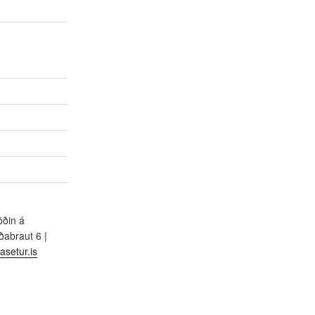
öðin á
abraut 6 |
asetur.is