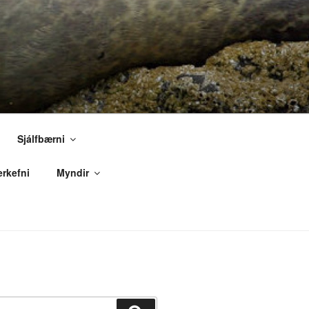
Sjálfbærni
erkefni
Myndir