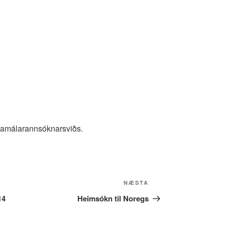
erðamálarannsóknarsviðs.
Næsta
NÆSTA
færsla
14
Heimsókn til Noregs