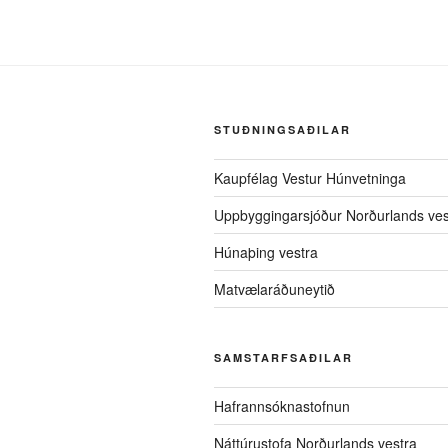
STUÐNINGSAÐILAR
Kaupfélag Vestur Húnvetninga
Uppbyggingarsjóður Norðurlands ves
Húnaþing vestra
Matvælaráðuneytið
SAMSTARFSAÐILAR
Hafrannsóknastofnun
Náttúrustofa Norðurlands vestra