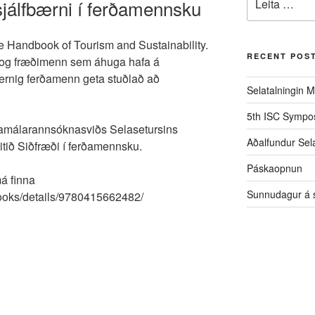
jálfbærni í ferðamennsku
eftir:
e Handbook of Tourism and Sustainability.
RECENT POS
 og fræðimenn sem áhuga hafa á
ernig ferðamenn geta stuðlað að
Selatalningin M
5th ISC Sympo
rðamálarannsóknasviðs Selasetursins
Aðalfundur Sel
eitið Siðfræði í ferðamennsku.
Páskaopnun
á finna
Sunnudagur á s
books/details/9780415662482/