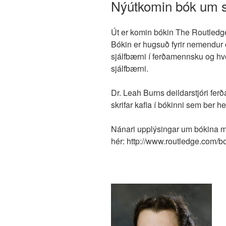
Nýútkomin bók um s
Út er komin bókin The Routledg
Bókin er hugsuð fyrir nemendur
sjálfbærni í ferðamennsku og hv
sjálfbærni.
Dr. Leah Burns deildarstjóri fe
skrifar kafla í bókinni sem ber h
Nánari upplýsingar um bókina m
hér: http://www.routledge.com/