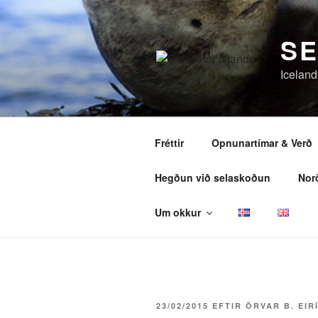
Fara
að
SE
efni
Iceland
Fréttir
Opnunartímar & Verð
Hegðun við selaskoðun
Nor
Um okkur
BIRT
23/02/2015
EFTIR
ÖRVAR B. EIR
ÞANN