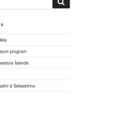
Leita
TS
ikla
sium program
aseturs Íslands
afni á Selasetrinu