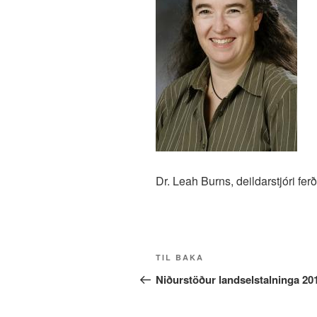
Dr. Leah Burns, deildarstjóri f
Post
Fyrri
TIL BAKA
navigation
færsla
Niðurstöður landselstalninga 20