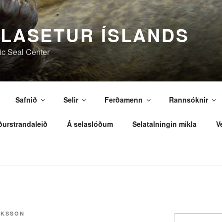
LASETUR ÍSLANDS
ic Seal Center
Safnið
Selir
Ferðamenn
Rannsóknir
ðurstrandaleið
Á selaslóðum
Selatalningin mikla
V
ÍKSSON
Leita