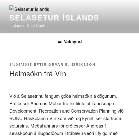
Fara
að
SELASETUR ÍSLANDS
efni
Icelandic Seal Center
Valmynd
BIRT
11/04/2015
EFTIR
ÖRVAR B. EIRÍKSSON
ÞANN
Heimsókn frá Vín
Við á Selasetrinu fengum góða heimsókn á dögunum.
Prófessor Andreas Muhar frá Institute of Landscape
Development, Recreation and Conservation Planning við
BOKU Háskólann í Vín kom við og kynnti sér starfsemi
setursins. Meðal annars fór prófessor Andreas í
selaskoðun á Illugastöðum í frábæru veðri í fylgd með