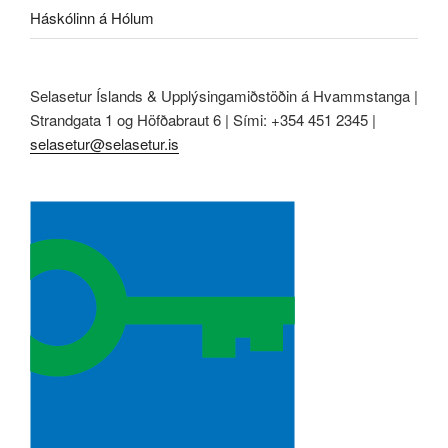
Háskólinn á Hólum
Selasetur Íslands & Upplýsingamiðstöðin á Hvammstanga |
Strandgata 1 og Höfðabraut 6 | Sími: +354 451 2345 |
selasetur@selasetur.is