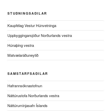
STUÐNINGSAÐILAR
Kaupfélag Vestur Húnvetninga
Uppbyggingarsjóður Norðurlands vestra
Húnaþing vestra
Matvælaráðuneytið
SAMSTARFSAÐILAR
Hafrannsóknastofnun
Náttúrustofa Norðurlands vestra
Náttúruminjasafn Íslands