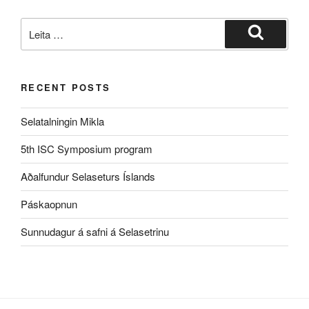
Leita
eftir:
Leita
RECENT POSTS
Selatalningin Mikla
5th ISC Symposium program
Aðalfundur Selaseturs Íslands
Páskaopnun
Sunnudagur á safni á Selasetrinu