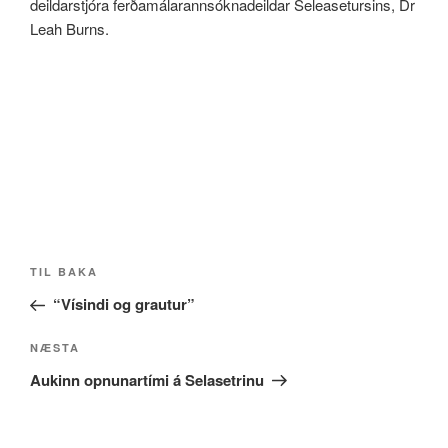
deildarstjóra ferðamálarannsóknadeildar Seleasetursins, Dr
Leah Burns.
Post
Fyrri
TIL BAKA
navigation
færsla
“Vísindi og grautur”
Næsta
NÆSTA
færsla
Aukinn opnunartími á Selasetrinu