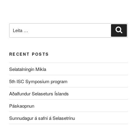
Leita
Leita
eftir:
RECENT POSTS
Selatalningin Mikla
5th ISC Symposium program
Aðalfundur Selaseturs Íslands
Páskaopnun
Sunnudagur á safni á Selasetrinu