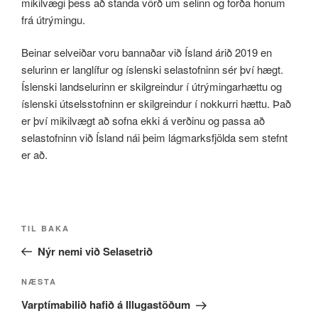
mikilvægi þess að standa vörð um selinn og forða honum
frá útrýmingu.
Beinar selveiðar voru bannaðar við Ísland árið 2019 en
selurinn er langlífur og íslenski selastofninn sér því hægt.
Íslenski landselurinn er skilgreindur í útrýmingarhættu og
íslenski útselsstofninn er skilgreindur í nokkurri hættu. Það
er því mikilvægt að sofna ekki á verðinu og passa að
selastofninn við Ísland nái þeim lágmarksfjölda sem stefnt
er að.
Post
Fyrri
TIL BAKA
navigation
færsla
Nýr nemi við Selasetrið
Næsta
NÆSTA
færsla
Varptímabilið hafið á Illugastöðum