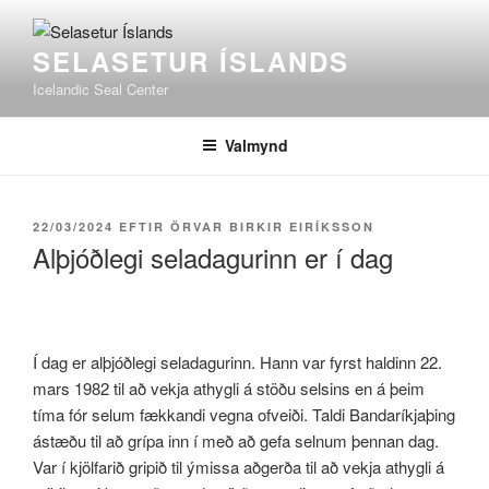
Fara
að
SELASETUR ÍSLANDS
efni
Icelandic Seal Center
Valmynd
BIRT
22/03/2024
EFTIR
ÖRVAR BIRKIR EIRÍKSSON
ÞANN
Alþjóðlegi seladagurinn er í dag
Í dag er alþjóðlegi seladagurinn. Hann var fyrst haldinn 22.
mars 1982 til að vekja athygli á stöðu selsins en á þeim
tíma fór selum fækkandi vegna ofveiði. Taldi Bandaríkjaþing
ástæðu til að grípa inn í með að gefa selnum þennan dag.
Var í kjölfarið gripið til ýmissa aðgerða til að vekja athygli á