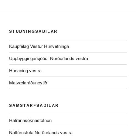
STUÐNINGSAÐILAR
Kaupfélag Vestur Húnvetninga
Uppbyggingarsjóður Norðurlands vestra
Húnaþing vestra
Matvælaráðuneytið
SAMSTARFSAÐILAR
Hafrannsóknastofnun
Náttúrustofa Norðurlands vestra