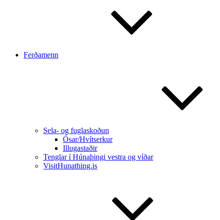
Ferðamenn
Sela- og fuglaskoðun
Ósar/Hvítserkur
Illugastaðir
Tenglar í Húnaþingi vestra og víðar
VisitHunathing.is