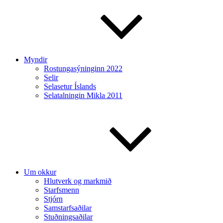
Myndir
Rostungasýninginn 2022
Selir
Selasetur Íslands
Selatalningin Mikla 2011
Um okkur
Hlutverk og markmið
Starfsmenn
Stjórn
Samstarfsaðilar
Stuðningsaðilar