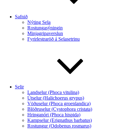
Safnið
Nýting Sela
Rostungasýningin
Minjagripaverslun
Fyrirlestraröð á Selasetrinu
Selir
Landselur (Phoca vitulina)
Útselur (Halichoerus grypus)
Vöðuselur (Phoca groenlandica)
Blöðruselur (Cystophora cristata)
Hringanóri (Phoca hispida)
Kampselur (Erignathus barbatus)
Rostungur (Odobenus rosmarus)