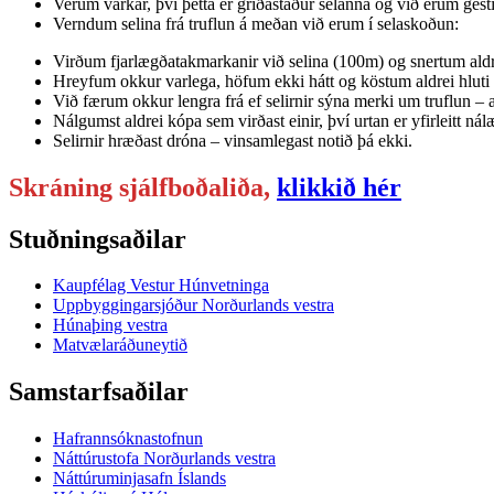
Verum varkár, því þetta er griðastaður selanna og við erum gesti
Verndum selina frá truflun á meðan við erum í selaskoðun:
Virðum fjarlægðatakmarkanir við selina (100m) og snertum aldre
Hreyfum okkur varlega, höfum ekki hátt og köstum aldrei hluti 
Við færum okkur lengra frá ef selirnir sýna merki um truflun – 
Nálgumst aldrei kópa sem virðast einir, því urtan er yfirleitt ná
Selirnir hræðast dróna – vinsamlegast notið þá ekki.
Skráning sjálfboðaliða,
klikkið hér
Stuðningsaðilar
Kaupfélag Vestur Húnvetninga
Uppbyggingarsjóður Norðurlands vestra
Húnaþing vestra
Matvælaráðuneytið
Samstarfsaðilar
Hafrannsóknastofnun
Náttúrustofa Norðurlands vestra
Náttúruminjasafn Íslands