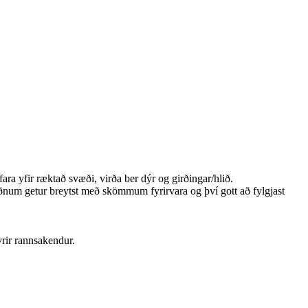
fara yfir ræktað svæði, virða ber dýr og girðingar/hlið.
ðnum getur breytst með skömmum fyrirvara og því gott að fylgjast
yrir rannsakendur.