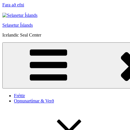
Fara að efni
Selasetur Íslands
Icelandic Seal Center
Fréttir
Opnunartímar & Verð