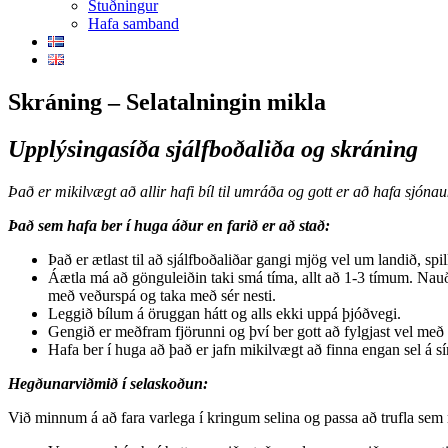
Stuðningur
Hafa samband
Skráning – Selatalningin mikla
Upplýsingasíða sjálfboðaliða og skráning
Það er mikilvægt að allir hafi bíl til umráða og gott er að hafa sjóna
Það sem hafa ber í huga áður en farið er að stað:
Það er ætlast til að sjálfboðaliðar gangi mjög vel um landið, spi
Áætla má að gönguleiðin taki smá tíma, allt að 1-3 tímum. Nau
með veðurspá og taka með sér nesti.
Leggið bílum á öruggan hátt og alls ekki uppá þjóðvegi.
Gengið er meðfram fjörunni og því ber gott að fylgjast vel með 
Hafa ber í huga að það er jafn mikilvægt að finna engan sel á s
Hegðunarviðmið í selaskoðun:
Við minnum á að fara varlega í kringum selina og passa að trufla sem mi