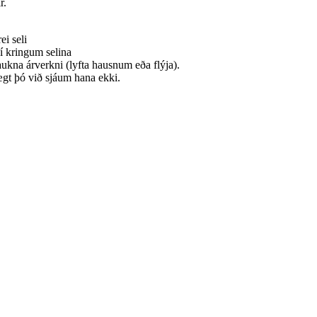
r.
i seli
í kringum selina
aukna árverkni (lyfta hausnum eða flýja).
lægt þó við sjáum hana ekki.