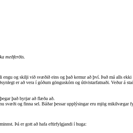
uka meðferðis.
lli engu og skilji við svæðið eins og það kemur að því. Það má alls ekki 
ðsynlegt er að vera í góðum gönguskóm og útivistarfatnaði. Veður á sta
þegar það byrjar að flæða að.
ínu svæði og finna sel. Báðar þessar upplýsingar eru mjög mikilvægar f
nnst. Þá er gott að hafa eftirfylgjandi í huga: