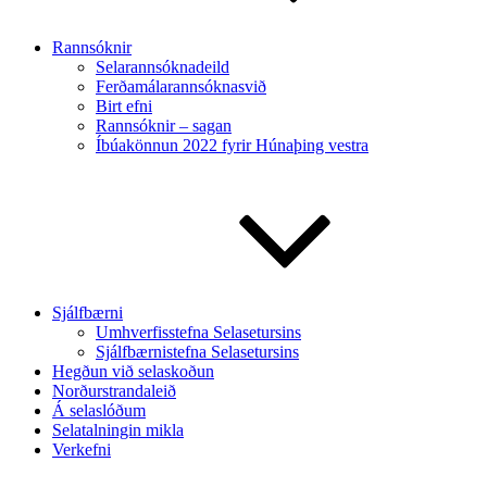
Rannsóknir
Selarannsóknadeild
Ferðamálarannsóknasvið
Birt efni
Rannsóknir – sagan
Íbúakönnun 2022 fyrir Húnaþing vestra
Sjálfbærni
Umhverfisstefna Selasetursins
Sjálfbærnistefna Selasetursins
Hegðun við selaskoðun
Norðurstrandaleið
Á selaslóðum
Selatalningin mikla
Verkefni