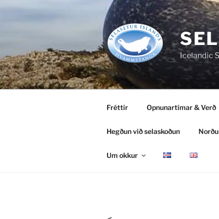
Fara
að
efni
SEL
Icelandic 
Fréttir
Opnunartímar & Verð
Hegðun við selaskoðun
Norðu
Um okkur