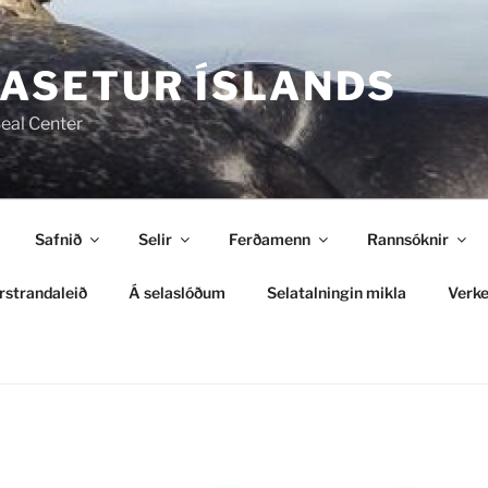
ASETUR ÍSLANDS
Seal Center
Safnið
Selir
Ferðamenn
Rannsóknir
rstrandaleið
Á selaslóðum
Selatalningin mikla
Verke