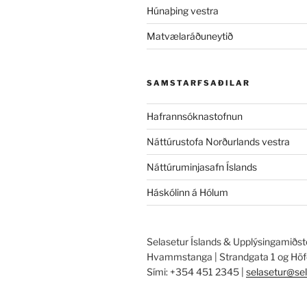
Húnaþing vestra
Matvælaráðuneytið
SAMSTARFSAÐILAR
Hafrannsóknastofnun
Náttúrustofa Norðurlands vestra
Náttúruminjasafn Íslands
Háskólinn á Hólum
Selasetur Íslands & Upplýsingamiðst
Hvammstanga | Strandgata 1 og Höfð
Sími: +354 451 2345 |
selasetur@sel