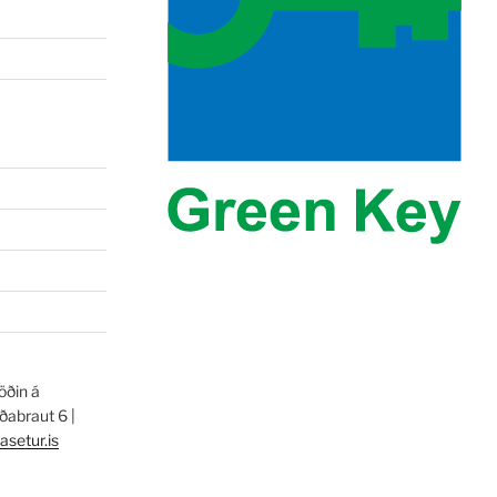
öðin á
abraut 6 |
asetur.is