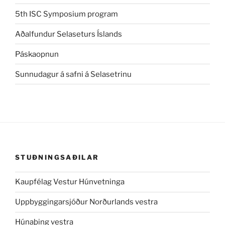
5th ISC Symposium program
Aðalfundur Selaseturs Íslands
Páskaopnun
Sunnudagur á safni á Selasetrinu
STUÐNINGSAÐILAR
Kaupfélag Vestur Húnvetninga
Uppbyggingarsjóður Norðurlands vestra
Húnaþing vestra