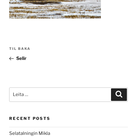
Post
Fyrri
TIL BAKA
navigation
færsla
Selir
Leita
Leita
eftir:
RECENT POSTS
Selatalningin Mikla