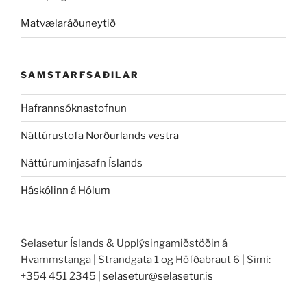
Matvælaráðuneytið
SAMSTARFSAÐILAR
Hafrannsóknastofnun
Náttúrustofa Norðurlands vestra
Náttúruminjasafn Íslands
Háskólinn á Hólum
Selasetur Íslands & Upplýsingamiðstöðin á
Hvammstanga | Strandgata 1 og Höfðabraut 6 | Sími:
+354 451 2345 |
selasetur@selasetur.is