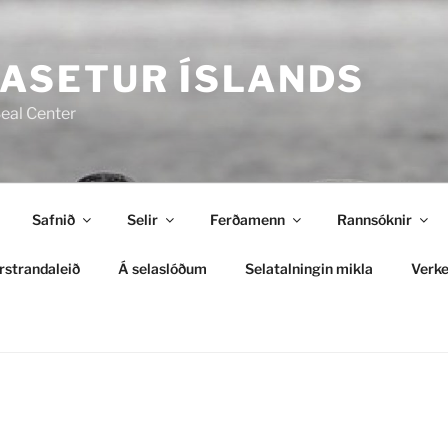
ASETUR ÍSLANDS
Seal Center
Safnið
Selir
Ferðamenn
Rannsóknir
rstrandaleið
Á selaslóðum
Selatalningin mikla
Verke