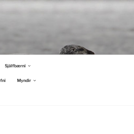
Sjálfbærni
fni
Myndir