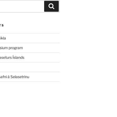
Leita
TS
ikla
sium program
aseturs Íslands
afni á Selasetrinu