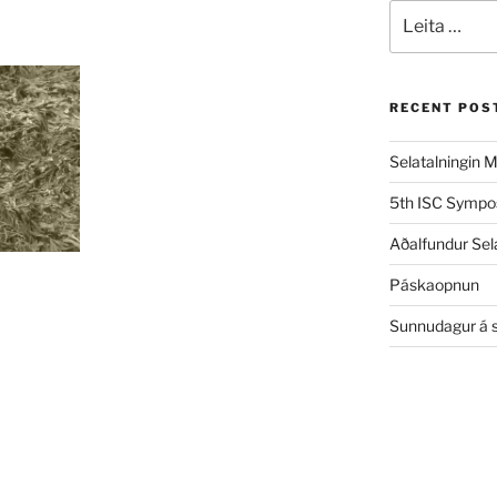
Leita
eftir:
RECENT POS
Selatalningin M
5th ISC Sympo
Aðalfundur Sel
Páskaopnun
Sunnudagur á s