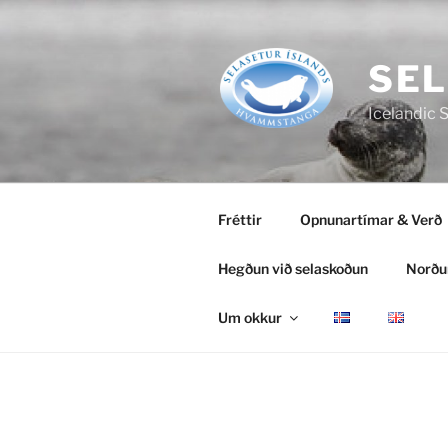
Fara
að
efni
SEL
Icelandic 
Fréttir
Opnunartímar & Verð
Hegðun við selaskoðun
Norðu
Um okkur