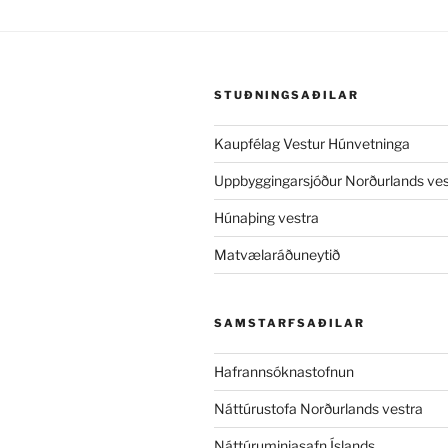
STUÐNINGSAÐILAR
Kaupfélag Vestur Húnvetninga
Uppbyggingarsjóður Norðurlands ves
Húnaþing vestra
Matvælaráðuneytið
SAMSTARFSAÐILAR
Hafrannsóknastofnun
Náttúrustofa Norðurlands vestra
Náttúruminjasafn Íslands