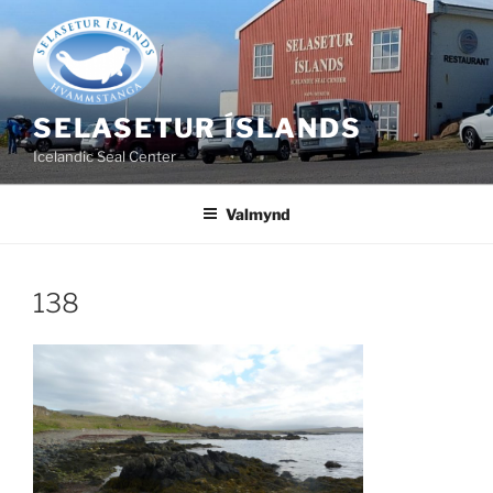
Fara
að
efni
SELASETUR ÍSLANDS
Icelandic Seal Center
Valmynd
138