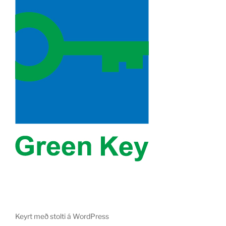
Keyrt með stolti á WordPress