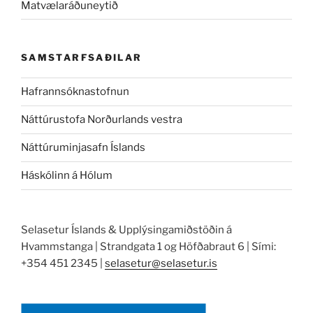
Matvælaráðuneytið
SAMSTARFSAÐILAR
Hafrannsóknastofnun
Náttúrustofa Norðurlands vestra
Náttúruminjasafn Íslands
Háskólinn á Hólum
Selasetur Íslands & Upplýsingamiðstöðin á
Hvammstanga | Strandgata 1 og Höfðabraut 6 | Sími:
+354 451 2345 |
selasetur@selasetur.is