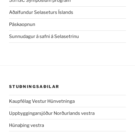
5th ISC Symposium program
Aðalfundur Selaseturs Íslands
Páskaopnun
Sunnudagur á safni á Selasetrinu
STUÐNINGSAÐILAR
Kaupfélag Vestur Húnvetninga
Uppbyggingarsjóður Norðurlands vestra
Húnaþing vestra