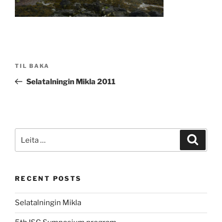
Post
Fyrri
TIL BAKA
navigation
færsla
Selatalningin Mikla 2011
Leita
Leita
eftir:
RECENT POSTS
Selatalningin Mikla