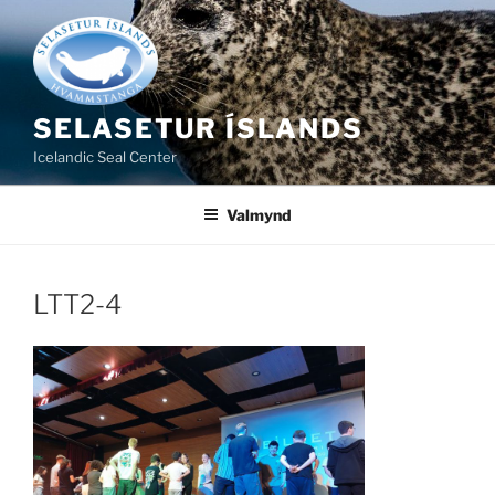
Fara
að
efni
SELASETUR ÍSLANDS
Icelandic Seal Center
Valmynd
LTT2-4