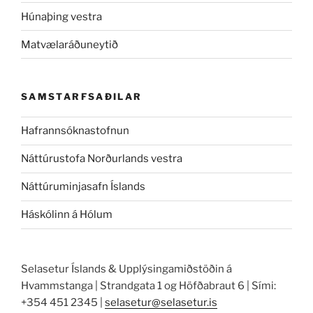
Húnaþing vestra
Matvælaráðuneytið
SAMSTARFSAÐILAR
Hafrannsóknastofnun
Náttúrustofa Norðurlands vestra
Náttúruminjasafn Íslands
Háskólinn á Hólum
Selasetur Íslands & Upplýsingamiðstöðin á
Hvammstanga | Strandgata 1 og Höfðabraut 6 | Sími:
+354 451 2345 |
selasetur@selasetur.is