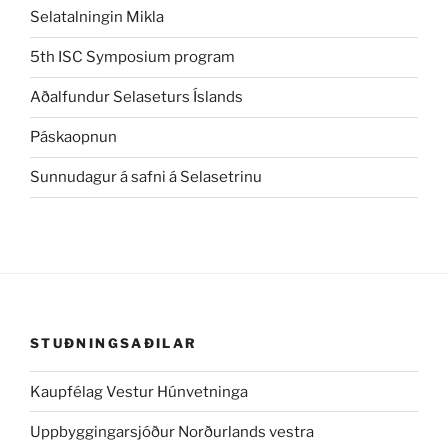
Selatalningin Mikla
5th ISC Symposium program
Aðalfundur Selaseturs Íslands
Páskaopnun
Sunnudagur á safni á Selasetrinu
STUÐNINGSAÐILAR
Kaupfélag Vestur Húnvetninga
Uppbyggingarsjóður Norðurlands vestra