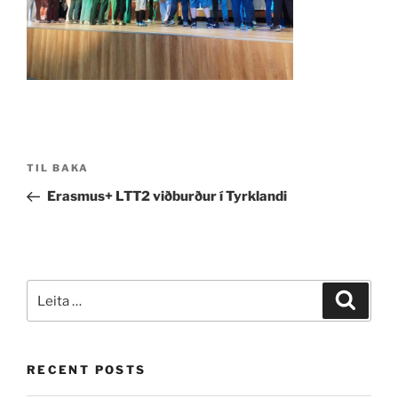
Post
Fyrri
TIL BAKA
navigation
færsla
Erasmus+ LTT2 viðburður í Tyrklandi
Leita
Leita
eftir:
RECENT POSTS