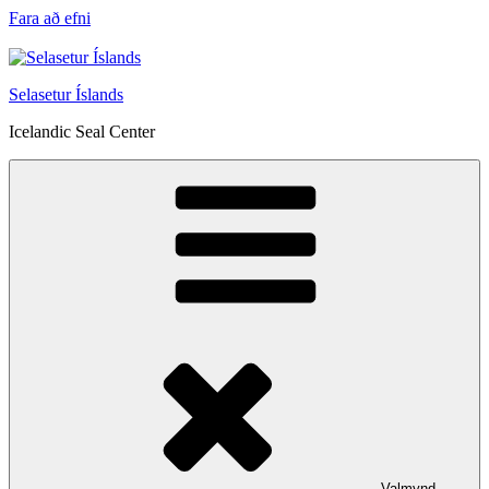
Fara að efni
Selasetur Íslands
Icelandic Seal Center
Valmynd