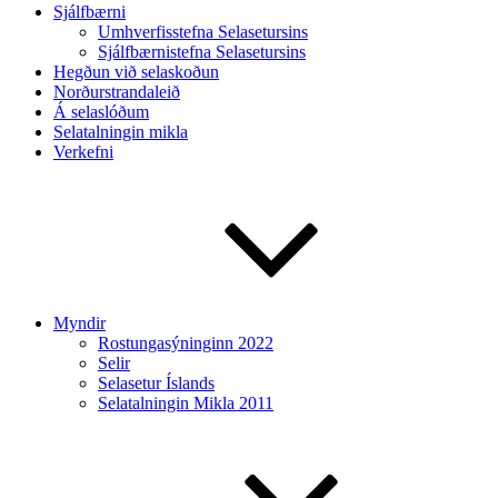
Sjálfbærni
Umhverfisstefna Selasetursins
Sjálfbærnistefna Selasetursins
Hegðun við selaskoðun
Norðurstrandaleið
Á selaslóðum
Selatalningin mikla
Verkefni
Myndir
Rostungasýninginn 2022
Selir
Selasetur Íslands
Selatalningin Mikla 2011