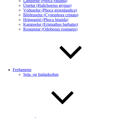
Landselur (Phoca vitulina)
Útselur (Halichoerus grypus)
Vöðuselur (Phoca groenlandica)
Blöðruselur (Cystophora cristata)
Hringanóri (Phoca hispida)
Kampselur (Erignathus barbatus)
Rostungur (Odobenus rosmarus)
Ferðamenn
Sela- og fuglaskoðun