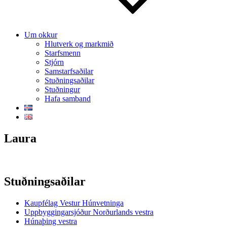
Um okkur
Hlutverk og markmið
Starfsmenn
Stjórn
Samstarfsaðilar
Stuðningsaðilar
Stuðningur
Hafa samband
Laura
Stuðningsaðilar
Kaupfélag Vestur Húnvetninga
Uppbyggingarsjóður Norðurlands vestra
Húnaþing vestra