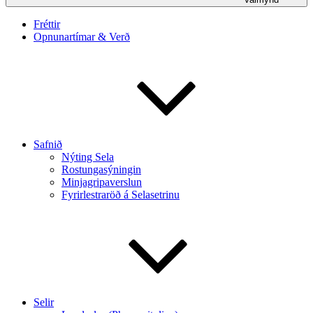
Fréttir
Opnunartímar & Verð
Safnið
Nýting Sela
Rostungasýningin
Minjagripaverslun
Fyrirlestraröð á Selasetrinu
Selir