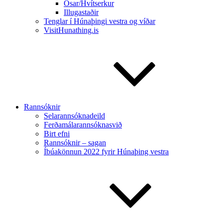
Ósar/Hvítserkur
Illugastaðir
Tenglar í Húnaþingi vestra og víðar
VisitHunathing.is
Rannsóknir
Selarannsóknadeild
Ferðamálarannsóknasvið
Birt efni
Rannsóknir – sagan
Íbúakönnun 2022 fyrir Húnaþing vestra