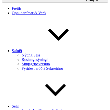
Fréttir
Opnunartímar & Verð
Safnið
Nýting Sela
Rostungasýningin
Minjagripaverslun
Fyrirlestraröð á Selasetrinu
Selir