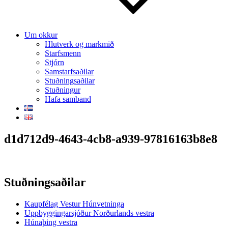
Um okkur
Hlutverk og markmið
Starfsmenn
Stjórn
Samstarfsaðilar
Stuðningsaðilar
Stuðningur
Hafa samband
d1d712d9-4643-4cb8-a939-97816163b8e8
Stuðningsaðilar
Kaupfélag Vestur Húnvetninga
Uppbyggingarsjóður Norðurlands vestra
Húnaþing vestra