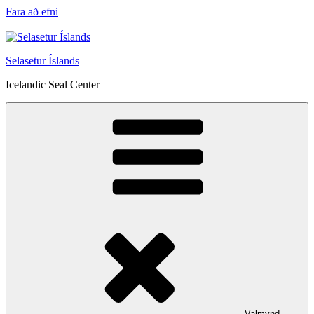
Fara að efni
Selasetur Íslands
Icelandic Seal Center
Valmynd