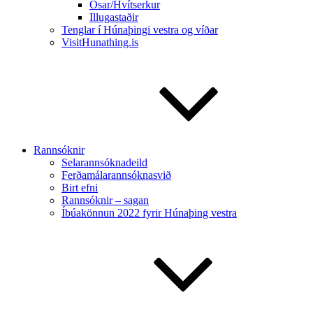
Ósar/Hvítserkur
Illugastaðir
Tenglar í Húnaþingi vestra og víðar
VisitHunathing.is
Rannsóknir
Selarannsóknadeild
Ferðamálarannsóknasvið
Birt efni
Rannsóknir – sagan
Íbúakönnun 2022 fyrir Húnaþing vestra