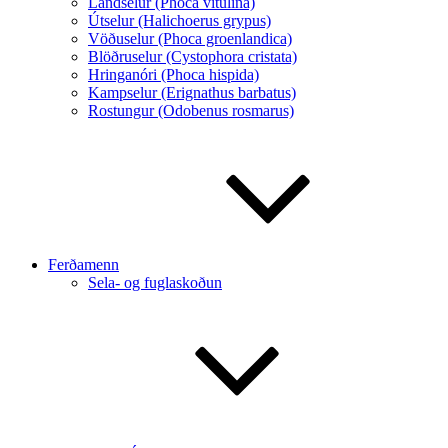
Landselur (Phoca vitulina)
Útselur (Halichoerus grypus)
Vöðuselur (Phoca groenlandica)
Blöðruselur (Cystophora cristata)
Hringanóri (Phoca hispida)
Kampselur (Erignathus barbatus)
Rostungur (Odobenus rosmarus)
Ferðamenn
Sela- og fuglaskoðun