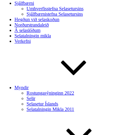
Sjálfbærni
Umhverfisstefna Selasetursins
Sjálfbærnistefna Selasetursins
Hegðun við selaskoðun
Norðurstrandaleið
Á selaslóðum
Selatalningin mikla
Verkefni
Myndir
Rostungasýninginn 2022
Selir
Selasetur Íslands
Selatalningin Mikla 2011