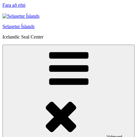
Fara að efni
Selasetur Íslands
Icelandic Seal Center
Valmynd