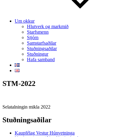
Um okkur
Hlutverk og markmið
Starfsmenn
Stjórn
Samstarfsaðilar
Stuðningsaðilar
Stuðningur
Hafa samband
STM-2022
Selatalningin mikla 2022
Stuðningsaðilar
Kaupfélag Vestur Húnvetninga