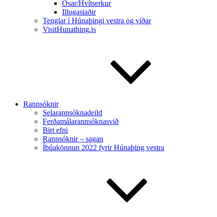
Ósar/Hvítserkur
Illugastaðir
Tenglar í Húnaþingi vestra og víðar
VisitHunathing.is
Rannsóknir
Selarannsóknadeild
Ferðamálarannsóknasvið
Birt efni
Rannsóknir – sagan
Íbúakönnun 2022 fyrir Húnaþing vestra