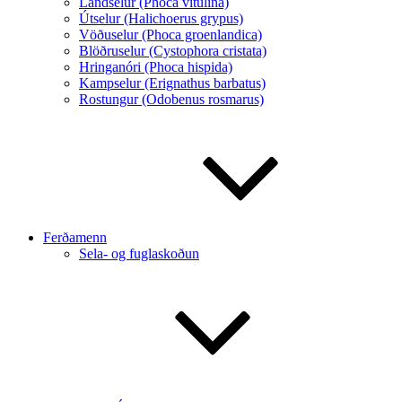
Landselur (Phoca vitulina)
Útselur (Halichoerus grypus)
Vöðuselur (Phoca groenlandica)
Blöðruselur (Cystophora cristata)
Hringanóri (Phoca hispida)
Kampselur (Erignathus barbatus)
Rostungur (Odobenus rosmarus)
Ferðamenn
Sela- og fuglaskoðun