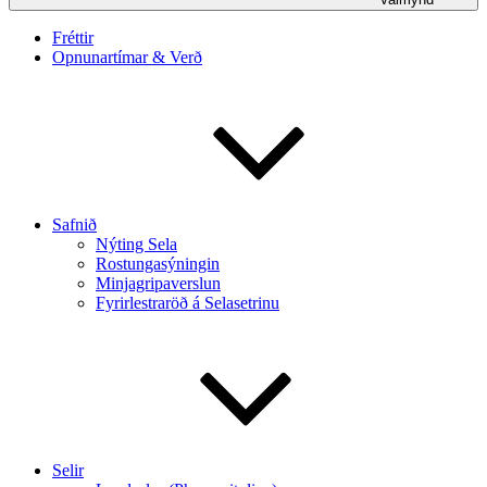
Fréttir
Opnunartímar & Verð
Safnið
Nýting Sela
Rostungasýningin
Minjagripaverslun
Fyrirlestraröð á Selasetrinu
Selir