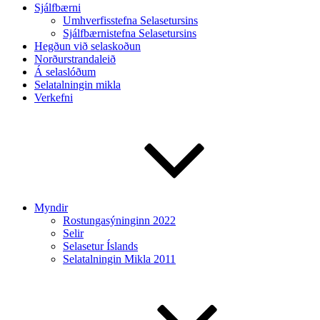
Sjálfbærni
Umhverfisstefna Selasetursins
Sjálfbærnistefna Selasetursins
Hegðun við selaskoðun
Norðurstrandaleið
Á selaslóðum
Selatalningin mikla
Verkefni
Myndir
Rostungasýninginn 2022
Selir
Selasetur Íslands
Selatalningin Mikla 2011