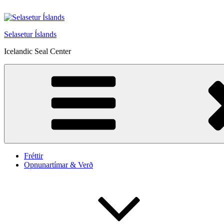
Fara
að
efni
Selasetur Íslands
Icelandic Seal Center
Fréttir
Opnunartímar & Verð