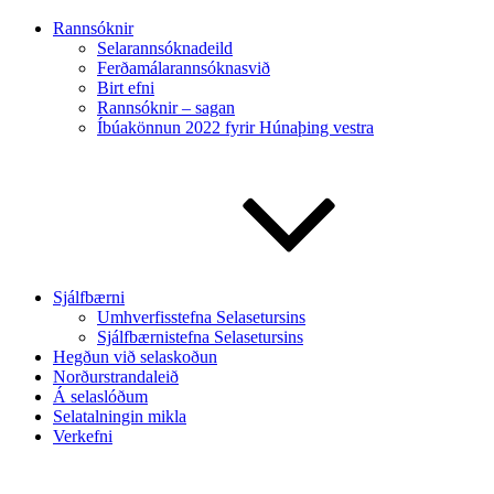
Rannsóknir
Selarannsóknadeild
Ferðamálarannsóknasvið
Birt efni
Rannsóknir – sagan
Íbúakönnun 2022 fyrir Húnaþing vestra
Sjálfbærni
Umhverfisstefna Selasetursins
Sjálfbærnistefna Selasetursins
Hegðun við selaskoðun
Norðurstrandaleið
Á selaslóðum
Selatalningin mikla
Verkefni