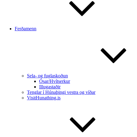
Ferðamenn
Sela- og fuglaskoðun
Ósar/Hvítserkur
Illugastaðir
Tenglar í Húnaþingi vestra og víðar
VisitHunathing.is