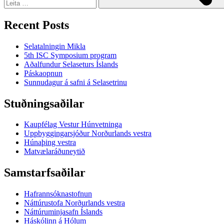
Recent Posts
Selatalningin Mikla
5th ISC Symposium program
Aðalfundur Selaseturs Íslands
Páskaopnun
Sunnudagur á safni á Selasetrinu
Stuðningsaðilar
Kaupfélag Vestur Húnvetninga
Uppbyggingarsjóður Norðurlands vestra
Húnaþing vestra
Matvælaráðuneytið
Samstarfsaðilar
Hafrannsóknastofnun
Náttúrustofa Norðurlands vestra
Náttúruminjasafn Íslands
Háskólinn á Hólum