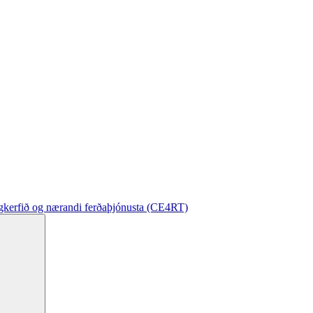
gkerfið og nærandi ferðaþjónusta (CE4RT)
Leita