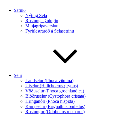
Safnið
Nýting Sela
Rostungasýningin
Minjagripaverslun
Fyrirlestraröð á Selasetrinu
Selir
Landselur (Phoca vitulina)
Útselur (Halichoerus grypus)
Vöðuselur (Phoca groenlandica)
Blöðruselur (Cystophora cristata)
Hringanóri (Phoca hispida)
Kampselur (Erignathus barbatus)
Rostungur (Odobenus rosmarus)