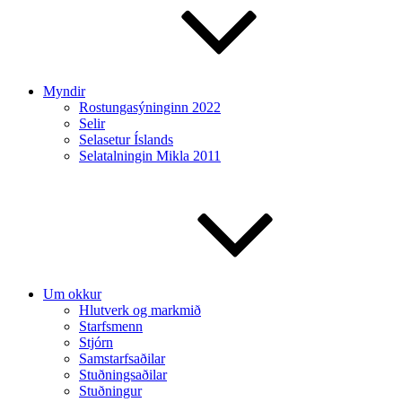
Myndir
Rostungasýninginn 2022
Selir
Selasetur Íslands
Selatalningin Mikla 2011
Um okkur
Hlutverk og markmið
Starfsmenn
Stjórn
Samstarfsaðilar
Stuðningsaðilar
Stuðningur