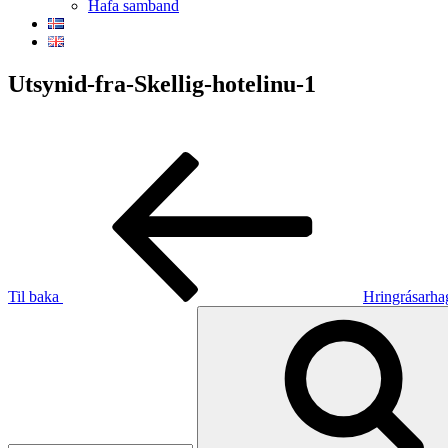
Hafa samband
Utsynid-fra-Skellig-hotelinu-1
Post
Fyrri
færsla
navigation
Til baka
Hringrásarha
Leita
eftir: