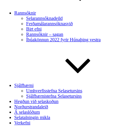
Rannsóknir
Selarannsóknadeild
Ferðamálarannsóknasvið
Birt efni
Rannsóknir – sagan
Íbúakönnun 2022 fyrir Húnaþing vestra
Sjálfbærni
Umhverfisstefna Selasetursins
Sjálfbærnistefna Selasetursins
Hegðun við selaskoðun
Norðurstrandaleið
Á selaslóðum
Selatalningin mikla
Verkefni