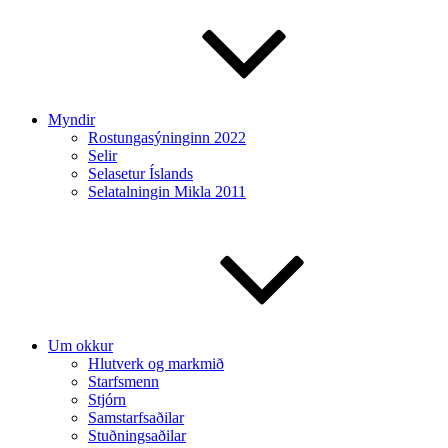
Myndir
Rostungasýninginn 2022
Selir
Selasetur Íslands
Selatalningin Mikla 2011
Um okkur
Hlutverk og markmið
Starfsmenn
Stjórn
Samstarfsaðilar
Stuðningsaðilar