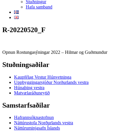
Stuðningur
Hafa samband
R-20220520_F
Opnun Rostungasýningar 2022 – Hilmar og Guðmundur
Stuðningsaðilar
Kaupfélag Vestur Húnvetninga
Uppbyggingarsjóður Norðurlands vestra
Húnaþing vestra
Matvælaráðuneytið
Samstarfsaðilar
Hafrannsóknastofnun
Náttúrustofa Norðurlands vestra
Náttúruminjasafn Íslands