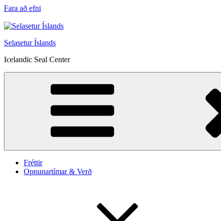
Fara að efni
Selasetur Íslands
Icelandic Seal Center
Fréttir
Opnunartímar & Verð