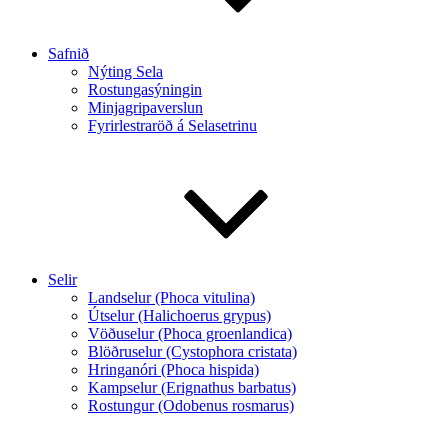
Safnið
Nýting Sela
Rostungasýningin
Minjagripaverslun
Fyrirlestraröð á Selasetrinu
Selir
Landselur (Phoca vitulina)
Útselur (Halichoerus grypus)
Vöðuselur (Phoca groenlandica)
Blöðruselur (Cystophora cristata)
Hringanóri (Phoca hispida)
Kampselur (Erignathus barbatus)
Rostungur (Odobenus rosmarus)