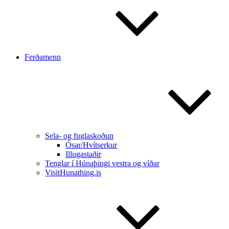
Ferðamenn
Sela- og fuglaskoðun
Ósar/Hvítserkur
Illugastaðir
Tenglar í Húnaþingi vestra og víðar
VisitHunathing.is