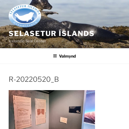
Fara
að
efni
SELASETUR ÍSLANDS
Icelandic Seal Center
Valmynd
R-20220520_B