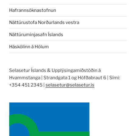
Hafrannsóknastofnun
Náttúrustofa Norðurlands vestra
Náttúruminjasafn Íslands
Háskólinn á Hólum
Selasetur Íslands & Upplýsingamiðstöðin á
Hvammstanga | Strandgata 1 og Höfðabraut 6 | Sími:
+354 451 2345 |
selasetur@selasetur.is