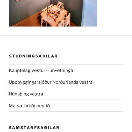
STUÐNINGSAÐILAR
Kaupfélag Vestur Húnvetninga
Uppbyggingarsjóður Norðurlands vestra
Húnaþing vestra
Matvælaráðuneytið
SAMSTARFSAÐILAR