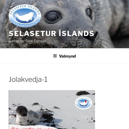
Fara
að
efni
SELASETUR ÍSLANDS
Icelandic Seal Center
Valmynd
Jolakvedja-1