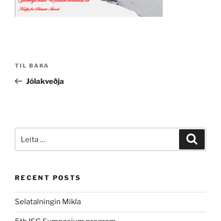
Post
Fyrri
TIL BAKA
navigation
færsla
Jólakveðja
Leita
Leita
eftir:
RECENT POSTS
Selatalningin Mikla