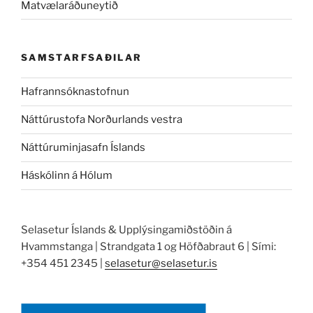
Matvælaráðuneytið
SAMSTARFSAÐILAR
Hafrannsóknastofnun
Náttúrustofa Norðurlands vestra
Náttúruminjasafn Íslands
Háskólinn á Hólum
Selasetur Íslands & Upplýsingamiðstöðin á
Hvammstanga | Strandgata 1 og Höfðabraut 6 | Sími:
+354 451 2345 |
selasetur@selasetur.is