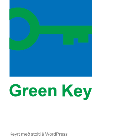
Keyrt með stolti á WordPress