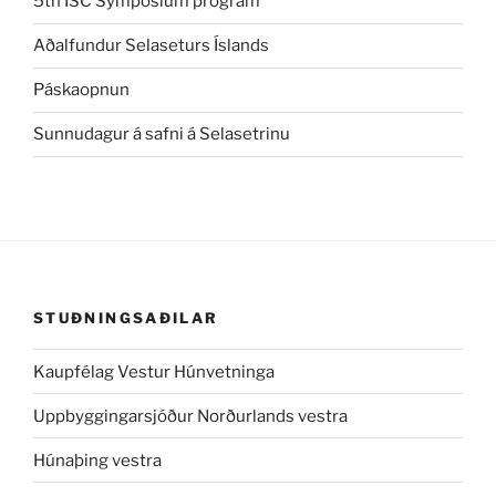
5th ISC Symposium program
Aðalfundur Selaseturs Íslands
Páskaopnun
Sunnudagur á safni á Selasetrinu
STUÐNINGSAÐILAR
Kaupfélag Vestur Húnvetninga
Uppbyggingarsjóður Norðurlands vestra
Húnaþing vestra