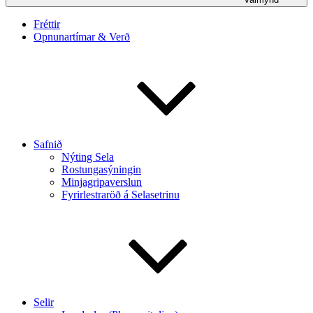
Fréttir
Opnunartímar & Verð
Safnið
Nýting Sela
Rostungasýningin
Minjagripaverslun
Fyrirlestraröð á Selasetrinu
Selir