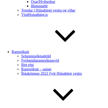
Ósar/Hvítserkur
Illugastaðir
Tenglar í Húnaþingi vestra og víðar
VisitHunathing.is
Rannsóknir
Selarannsóknadeild
Ferðamálarannsóknasvið
Birt efni
Rannsóknir – sagan
Íbúakönnun 2022 fyrir Húnaþing vestra