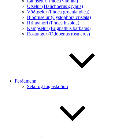
Landselur (Phoca vitulina)
Útselur (Halichoerus grypus)
Vöðuselur (Phoca groenlandica)
Blöðruselur (Cystophora cristata)
Hringanóri (Phoca hispida)
Kampselur (Erignathus barbatus)
Rostungur (Odobenus rosmarus)
Ferðamenn
Sela- og fuglaskoðun