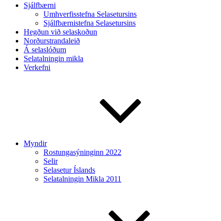
Sjálfbærni
Umhverfisstefna Selasetursins
Sjálfbærnistefna Selasetursins
Hegðun við selaskoðun
Norðurstrandaleið
Á selaslóðum
Selatalningin mikla
Verkefni
Myndir
Rostungasýninginn 2022
Selir
Selasetur Íslands
Selatalningin Mikla 2011