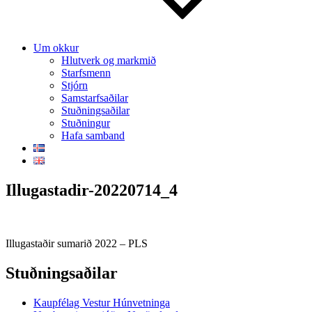
Um okkur
Hlutverk og markmið
Starfsmenn
Stjórn
Samstarfsaðilar
Stuðningsaðilar
Stuðningur
Hafa samband
Illugastadir-20220714_4
Illugastaðir sumarið 2022 – PLS
Stuðningsaðilar
Kaupfélag Vestur Húnvetninga