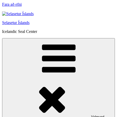
Fara að efni
Selasetur Íslands
Icelandic Seal Center
Valmynd