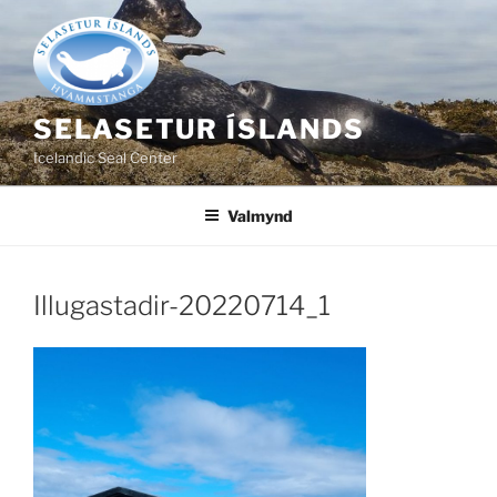
Fara
að
efni
SELASETUR ÍSLANDS
Icelandic Seal Center
Valmynd
Illugastadir-20220714_1