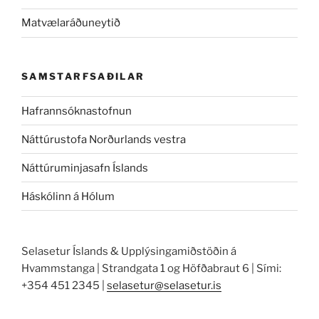
Matvælaráðuneytið
SAMSTARFSAÐILAR
Hafrannsóknastofnun
Náttúrustofa Norðurlands vestra
Náttúruminjasafn Íslands
Háskólinn á Hólum
Selasetur Íslands & Upplýsingamiðstöðin á
Hvammstanga | Strandgata 1 og Höfðabraut 6 | Sími:
+354 451 2345 |
selasetur@selasetur.is