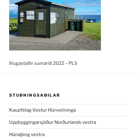
Illugastaðir sumarið 2022 – PLS
STUÐNINGSAÐILAR
Kaupfélag Vestur Húnvetninga
Uppbyggingarsjóður Norðurlands vestra
Húnaþing vestra