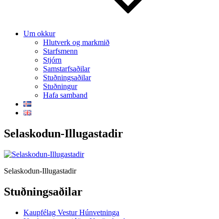
Um okkur
Hlutverk og markmið
Starfsmenn
Stjórn
Samstarfsaðilar
Stuðningsaðilar
Stuðningur
Hafa samband
Selaskodun-Illugastadir
Selaskodun-Illugastadir
Stuðningsaðilar
Kaupfélag Vestur Húnvetninga