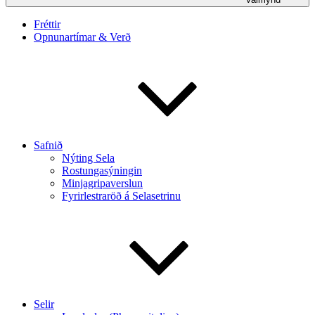
Fréttir
Opnunartímar & Verð
Safnið
Nýting Sela
Rostungasýningin
Minjagripaverslun
Fyrirlestraröð á Selasetrinu
Selir