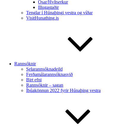
Ósar/Hvítserkur
Illugastaðir
Tenglar í Húnaþingi vestra og víðar
VisitHunathing.is
Rannsóknir
Selarannsóknadeild
Ferðamálarannsóknasvið
Birt efni
Rannsóknir – sagan
Íbúakönnun 2022 fyrir Húnaþing vestra