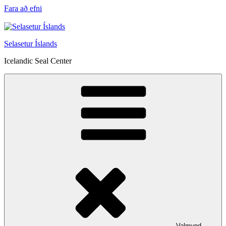
Fara að efni
Selasetur Íslands
Icelandic Seal Center
Valmynd