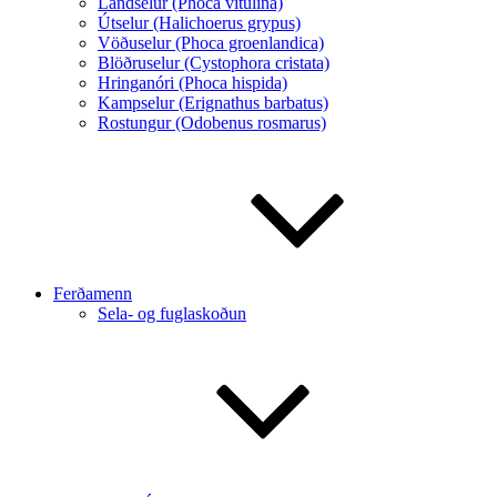
Landselur (Phoca vitulina)
Útselur (Halichoerus grypus)
Vöðuselur (Phoca groenlandica)
Blöðruselur (Cystophora cristata)
Hringanóri (Phoca hispida)
Kampselur (Erignathus barbatus)
Rostungur (Odobenus rosmarus)
Ferðamenn
Sela- og fuglaskoðun