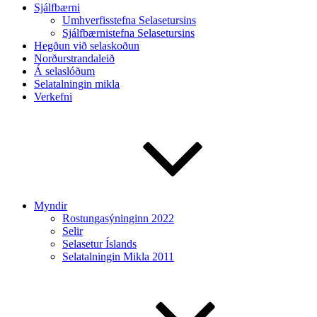
Sjálfbærni
Umhverfisstefna Selasetursins
Sjálfbærnistefna Selasetursins
Hegðun við selaskoðun
Norðurstrandaleið
Á selaslóðum
Selatalningin mikla
Verkefni
Myndir
Rostungasýninginn 2022
Selir
Selasetur Íslands
Selatalningin Mikla 2011