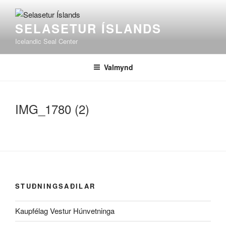
Fara
að
SELASETUR ÍSLANDS
efni
Icelandic Seal Center
Valmynd
IMG_1780 (2)
STUÐNINGSAÐILAR
Kaupfélag Vestur Húnvetninga