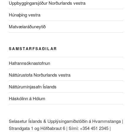
Uppbyggingarsjóður Norðurlands vestra
Húnaþing vestra
Matvælaráðuneytið
SAMSTARFSAÐILAR
Hafrannsóknastofnun
Náttúrustofa Norðurlands vestra
Náttúruminjasafn Íslands
Háskólinn á Hólum
Selasetur Íslands & Upplýsingamiðstöðin á Hvammstanga |
Strandgata 1 og Höfðabraut 6 | Sími: +354 451 2345 |