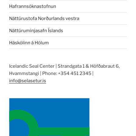
Hafrannsóknastofnun
Náttúrustofa Norðurlands vestra
Náttúruminjasafn Íslands
Háskólinn á Hólum
Icelandic Seal Center | Strandgata 1 & Höfðabraut 6,
Hvammstangi | Phone: +354 451 2345 |
info@selasetur.is